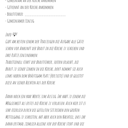
- Gemeinsam an der Kirche ankommen
- Getrennt an der Kirche ankommen
- Brautführer: ________________________
- Gemeinsamer Einzug
Info 💡
Gibt am besten einem der Trauzeugen die Aufgabe alle Gäste 
schon vor Ankunft der Braut in die Kirche zu schicken und 
ihre Plätze einzunehmen.
Traditionell führt der Brautführer, sofern erlaubt, die 
Braut zu seiner Linken in die Kirche, dort nimmt sie auch 
links neben dem Bräutigam Platz (Herzseite) und er geleitet 
diese an seiner Rechten aus der Kirche.
Dann noch ein paar Worte zum Auszug. Ihr habt zu einem die 
Möglichkeit als erstes die Kirche zu verlassen. Auch hier ist es 
sehr feierlich durch die gefüllten Sitzreihen den großen 
Mittelgang zu schreiten, hat aber auch den Nachteil, dass ihr 
dann erstmal ziemlich alleine vor der Kirche steht und die 