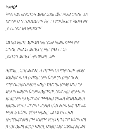
Info💡
Wenn man an Hochzeitsmusik denkt fällt einem oftmals das 
typische ta ta taataaaaa ein. Dies ist von Richard Wagner der 
„Brautchor aus Lohengrin“
Das Lied welches man aus Hollywood Filmen kennt und 
oftmals beim Ausmarsch gespielt wird ist der 
„Hochzeitsmarsch“ von Mendelssohn.
Ebenfalls sollte man das Erscheinen des Fotografen vorher 
abklären. In der evangelischen Kirche Ottweiler ist das 
Fotografieren generell immer verboten ebenso hatte ich 
auch in anderen Kirchengemeinden schon viele Hochzeiten 
bei welchen ich mich nur innerhalb weniger Quadratmeter 
bewegen durfte. Ich bin durchaus geübt darin eine Trauung 
nicht zu stören, würde niemals um das Brautpaar 
rumturnen oder eine Trauung durch Blitzlicht stören aber 
es gibt immer wieder Pfarrer, Pastöre oder Diakone die mir 