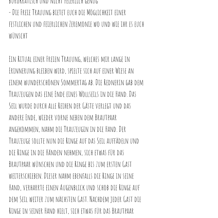
bürokratisch und nicht feierlich genug
- Die Freie Trauung bietet euch die Möglichkeit einer 
festlichen und feierlichen Zeremonie wo und wie ihr es euch 
wünscht
Ein Ritual einer Freien Trauung, welches mir lange in 
Erinnerung bleiben wird, spielte sich auf einer Wiese an 
einem wunderschönen Sommertag ab. Die Rednerin gab dem 
Trauzeugen das eine Ende eines Wollseils in die Hand. Das 
Seil wurde durch alle Reihen der Gäste verlegt und das 
andere Ende, wieder vorne neben dem Brautpaar 
angekommen, nahm die Trauzeugin in die Hand. Der 
Trauzeuge sollte nun die Ringe auf das Seil auffädeln und 
die Ringe in die Händen nehmen, sich etwas für das 
Brautpaar wünschen und die Ringe bis zum ersten Gast 
weiterschieben. Dieser nahm ebenfalls die Ringe in seine 
Hand, verharrte einen Augenblick und schob die Ringe auf 
dem Seil weiter zum nächsten Gast. Nachdem jeder Gast die 
Ringe in seiner Hand hielt, sich etwas für das Brautpaar 