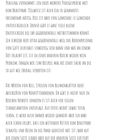
Trauung vornimmt, ein oder mehrere Traugespräche mit 
dem Brautpaar. Teilweise ist auch ein so genanntes 
Eheseminar nötig. Dies ist aber von Gemeinde zu Gemeinde 
unterschiedlich. Ebenso gibt es ganz viele kleine 
Unterschiede die ihr gegebenenfalls mitbestimmen könnt. 
Ich schreibe hier extra gegebenenfalls weil das Bodenpersonal 
von Gott durchaus schwierig sein kann und was an einem 
Ort erlaubt ist, ist in einer anderen Kirche wieder kein 
Problem. Fangen wir zum Beispiel mal bei einer Sache an die 
so gut wie überall verboten ist: 
Das Werfen von Reis, Streuen von Blumenblätter oder 
abschießen von Konfettikanonen. Da gibt es nicht nur in 
Kirchen Verbote sondern es ist auch vor vielen 
Standesämtern untersagt. Auf Fotos wirkt sowas total 
schön, es wird auch immer wieder gemacht aber ich habe 
auch schon erlebt, dass ein wütender Küster dem Brautpaar 
Schaufel und Besen in die Hand gedrückt hat. Ist zwar auf 
der einen Seite schade aber auf der anderen Seite versteht 