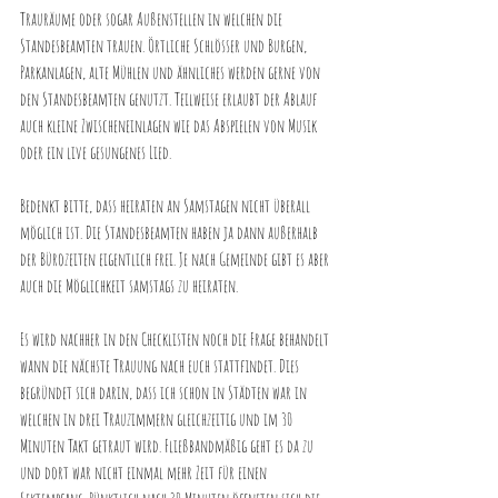
Trauräume oder sogar Außenstellen in welchen die 
Standesbeamten trauen. Örtliche Schlösser und Burgen, 
Parkanlagen, alte Mühlen und ähnliches werden gerne von 
den Standesbeamten genutzt. Teilweise erlaubt der Ablauf 
auch kleine Zwischeneinlagen wie das Abspielen von Musik 
oder ein live gesungenes Lied.
Bedenkt bitte, dass heiraten an Samstagen nicht überall 
möglich ist. Die Standesbeamten haben ja dann außerhalb 
der Bürozeiten eigentlich frei. Je nach Gemeinde gibt es aber 
auch die Möglichkeit samstags zu heiraten.
Es wird nachher in den Checklisten noch die Frage behandelt 
wann die nächste Trauung nach euch stattfindet. Dies 
begründet sich darin, dass ich schon in Städten war in 
welchen in drei Trauzimmern gleichzeitig und im 30 
Minuten Takt getraut wird. Fließbandmäßig geht es da zu 
und dort war nicht einmal mehr Zeit für einen 