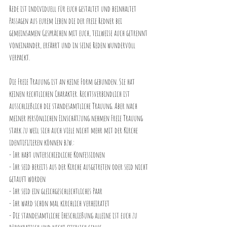
Rede ist individuell für euch gestaltet und beinhaltet 
Passagen aus eurem Leben die der freie Redner bei 
gemeinsamen Gesprächen mit euch, teilweise auch getrennt 
voneinander, erfährt und in seine Reden wundervoll 
verpackt.
Die Freie Trauung ist an keine Form gebunden. Sie hat 
keinen rechtlichen Charakter. Rechtsverbindlich ist 
ausschließlich die standesamtliche Trauung. Aber nach 
meiner persönlichen Einschätzung nehmen Freie Trauung 
stark zu weil sich auch viele nicht mehr mit der Kirche 
identifizieren können bzw.:
- Ihr habt unterschiedliche Konfessionen
- Ihr seid bereits aus der Kirche ausgetreten oder seid nicht 
getauft worden
- Ihr seid ein gleichgeschlechtliches Paar
- Ihr ward schon mal kirchlich verheiratet
- Die standesamtliche Eheschließung alleine ist euch zu 