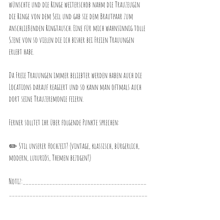
wünschte und die Ringe weiterschob nahm die Trauzeugin 
die Ringe von dem Seil und gab sie dem Brautpaar zum 
anschließenden Ringtausch. Eine für mich wahnsinnig tolle 
Szene von so vielen die ich bisher bei Freien Trauungen 
erlebt habe.
Da Freie Trauungen immer beliebter werden haben auch die 
Locations darauf reagiert und so kann man oftmals auch 
dort seine Trauzeremonie feiern.
Ferner solltet ihr über folgende Punkte sprechen:
✏️ Stil unserer Hochzeit? (vintage, klassisch, bürgerlich, 
modern, luxuriös, Themen bezogen?)
Notiz:__________________________________________
_______________________________________________
_______________________________________________
_______________________________________________