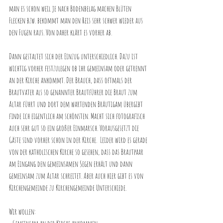
man es schon weil je nach Bodenbelag machen Blüten 
Flecken bzw. bekommt man den Reis sehr schwer wieder aus 
den Fugen raus. Von daher klärt es vorher ab.
Dann gestaltet sich der Einzug unterschiedlich. Dazu ist 
wichtig vorher festzulegen ob ihr gemeinsam oder getrennt 
an der Kirche ankommt. Der Brauch, dass oftmals der 
Brautvater als so genannter Brautführer die Braut zum 
Altar führt und dort dem wartenden Bräutigam übergibt 
finde ich eigentlich am schönsten. Macht sich fotografisch 
auch sehr gut so ein großer Einmarsch. Vorausgesetzt die 
Gäste sind vorher schon in der Kirche.  Leider wird es gerade 
von der katholischen Kirche so gesehen, dass das Brautpaar 
am Eingang den gemeinsamen Segen erhält und dann 
gemeinsam zum Altar schreitet. Aber auch hier gibt es von 
Kirchengemeinde zu Kirchengemeinde Unterschiede. 
Wir wollen: