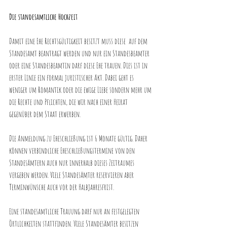
Die standesamtliche Hochzeit
Damit eine Ehe Rechtsgültigkeit besitzt muss diese  auf dem 
Standesamt beantragt werden und nur ein Standesbeamter 
oder eine Standesbeamtin darf diese Ehe trauen. Dies ist in 
erster Linie ein formal juristischer Akt. Dabei geht es 
weniger um Romantik oder die ewige Liebe sondern mehr um 
die Rechte und Pflichten, die wir nach einer Heirat 
gegenüber dem Staat erwerben.
Die Anmeldung zu Eheschließung ist 6 Monate gültig. Daher 
können verbindliche Eheschließungstermine von den 
Standesämtern auch nur innerhalb dieses Zeitraumes 
vergeben werden. Viele Standesämter reservieren aber 
Terminwünsche auch vor der Halbjahresfrist.
Eine standesamtliche Trauung darf nur an festgelegten 
Örtlichkeiten stattfinden. Viele Standesämter besitzen 