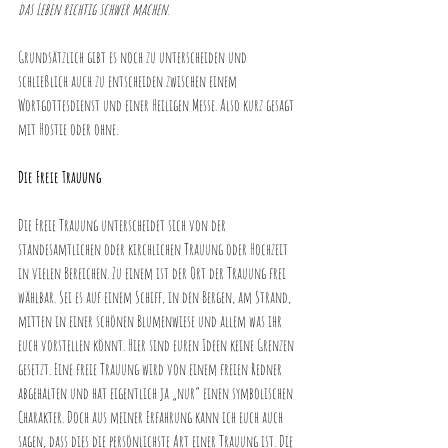
das Leben richtig schwer machen.
Grundsätzlich gibt es noch zu unterscheiden und 
schließlich auch zu entscheiden zwischen einem 
Wortgottesdienst und einer Heiligen Messe. Also kurz gesagt 
mit Hostie oder ohne. 
Die Freie Trauung
Die Freie Trauung unterscheidet sich von der 
standesamtlichen oder kirchlichen Trauung oder Hochzeit 
in vielen Bereichen. Zu einem ist der Ort der Trauung frei 
wählbar. Sei es auf einem Schiff, in den Bergen, am Strand, 
mitten in einer schönen Blumenwiese und allem was ihr 
euch vorstellen könnt. Hier sind euren Ideen keine Grenzen 
gesetzt. Eine freie Trauung wird von einem freien Redner 
abgehalten und hat eigentlich ja „nur“ einen symbolischen 
Charakter. Doch aus meiner Erfahrung kann ich euch auch 
sagen, dass dies die persönlichste Art einer Trauung ist. Die 