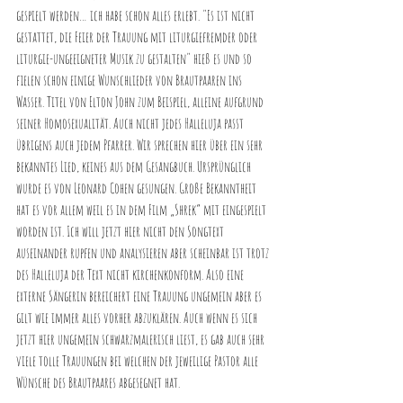
gespielt werden… ich habe schon alles erlebt. "Es ist nicht 
gestattet, die Feier der Trauung mit liturgiefremder oder 
liturgie-ungeeigneter Musik zu gestalten" hieß es und so 
fielen schon einige Wunschlieder von Brautpaaren ins 
Wasser. Titel von Elton John zum Beispiel, alleine aufgrund 
seiner Homosexualität. Auch nicht jedes Halleluja passt 
übrigens auch jedem Pfarrer. Wir sprechen hier über ein sehr 
bekanntes Lied, keines aus dem Gesangbuch. Ursprünglich 
wurde es von Leonard Cohen gesungen. Große Bekanntheit 
hat es vor allem weil es in dem Film „Shrek“ mit eingespielt 
worden ist. Ich will jetzt hier nicht den Songtext 
auseinander rupfen und analysieren aber scheinbar ist trotz 
des Halleluja der Text nicht kirchenkonform. Also eine 
externe Sängerin bereichert eine Trauung ungemein aber es 
gilt wie immer alles vorher abzuklären. Auch wenn es sich 
jetzt hier ungemein schwarzmalerisch liest, es gab auch sehr 
viele tolle Trauungen bei welchen der jeweilige Pastor alle 
Wünsche des Brautpaares abgesegnet hat.