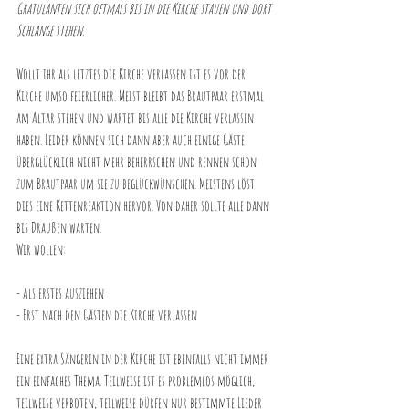
Gratulanten sich oftmals bis in die Kirche stauen und dort 
Schlange stehen.
Wollt ihr als letztes die Kirche verlassen ist es vor der 
Kirche umso feierlicher. Meist bleibt das Brautpaar erstmal 
am Altar stehen und wartet bis alle die Kirche verlassen 
haben. Leider können sich dann aber auch einige Gäste 
überglücklich nicht mehr beherrschen und rennen schon 
zum Brautpaar um sie zu beglückwünschen. Meistens löst 
dies eine Kettenreaktion hervor. Von daher sollte alle dann 
bis Draußen warten.
Wir wollen:
- Als erstes ausziehen
- Erst nach den Gästen die Kirche verlassen
Eine extra Sängerin in der Kirche ist ebenfalls nicht immer 
ein einfaches Thema. Teilweise ist es problemlos möglich, 
teilweise verboten, teilweise dürfen nur bestimmte Lieder 