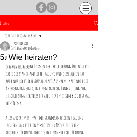
Beitrag
Your Day Photography Blog
Dominik Eder
Your Day Photography Blog
15. März 2020
8 Min. Lesezeit
5. Wie heiraten?
Hochzeit Blog
Es gibt verschiedene Formen der Eheschließung. Die Basis ist 
Fotografie Grundlagen
dabei die standesamtliche Trauung und diese allein hat 
auch nur rechtliche Aussagekraft. Ausnahme wäre noch die 
Anerkennung einer, in einem anderen Land vollzogenen, 
Eheschließung. Letzteres ist aber hier in diesem Blog erstmal 
kein Thema. 
Alles andere muss nach der standesamtlichen Trauung 
erfolgen und ist rein symbolischer Natur. Sei es eine 
kirchliche Trauung oder die so genannte freie Trauung.