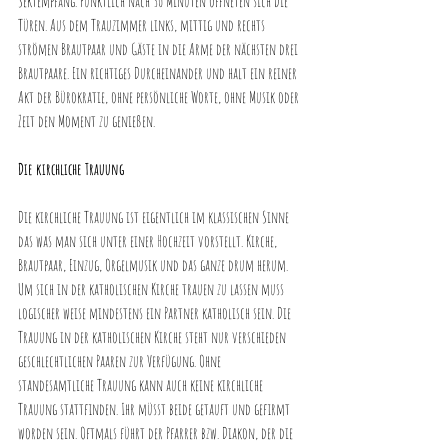
Sektempfang. Pünktlich nach 30 Minuten öffneten sich die 
Türen. Aus dem Trauzimmer links, mittig und rechts 
strömen Brautpaar und Gäste in die Arme der nächsten drei 
Brautpaare. Ein richtiges Durcheinander und halt ein reiner 
Akt der Bürokratie, ohne persönliche Worte, ohne Musik oder 
Zeit den Moment zu genießen.
Die kirchliche Trauung
Die kirchliche Trauung ist eigentlich im klassischen Sinne 
das was man sich unter einer Hochzeit vorstellt. Kirche, 
Brautpaar, Einzug, Orgelmusik und das ganze drum herum. 
Um sich in der katholischen Kirche trauen zu lassen muss 
logischer weise mindestens ein Partner katholisch sein. Die 
Trauung in der katholischen Kirche steht nur verschieden 
geschlechtlichen Paaren zur Verfügung. Ohne 
standesamtliche Trauung kann auch keine kirchliche 
Trauung stattfinden. Ihr müsst beide getauft und gefirmt 
worden sein. Oftmals führt der Pfarrer bzw. Diakon, der die 