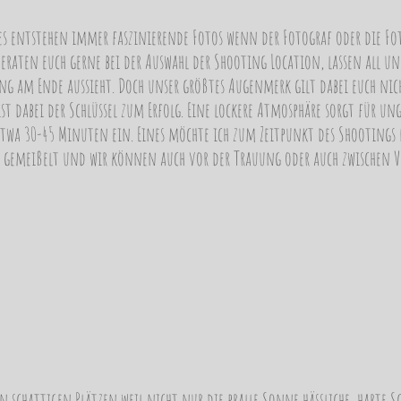
 es entstehen immer faszinierende Fotos wenn der Fotograf oder die Fo
beraten euch gerne bei der Auswahl der Shooting Location, lassen all u
ng am Ende aussieht. Doch unser größtes Augenmerk gilt dabei euch nich
st dabei der Schlüssel zum Erfolg. Eine lockere Atmosphäre sorgt für ung
etwa 30-45 Minuten ein. Eines möchte ich zum Zeitpunkt des Shootings
in gemeißelt und wir können auch vor der Trauung oder auch zwischen V
 schattigen Plätzen weil nicht nur die pralle Sonne hässliche, harte 