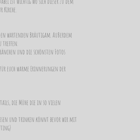
abei ist wichtig wo sich dieser zu dem
 Kirche.
d den wartenden Bräutigam. Außerdem
 treffen.
tränchen und die schönsten Fotos
 für euch warme Erinnerungen der
ails, die Mühe die in so vielen
t essen und trinken könnt bevor wir mit
oting)