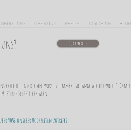
SHOOTINGS
ÜBER UNS
PREISE
COACHING
BLOG
 uns?
Zur Anfrage
 uns erreicht und die Antwort ist immer "so lange wie ihr wollt". Dami
 Muster-Hochzeit erklären:
 über 90% unserer Hochzeiten zutrifft: