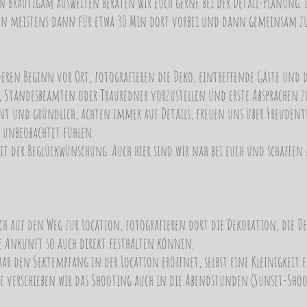
n Bräutigam ausweiten beraten wir euch gerne bei der Detail-Planung. D
en meistens dann für etwa 30 Min dort vorbei und dann gemeinsam zur
 deren Beginn vor Ort, fotografieren die Deko, eintreffende Gäste un
, Standesbeamten oder Trauredner vorzustellen und erste Absprachen zu
ent und gründlich, achten immer auf Details, freuen uns über Freuden
 unbeobachtet fühlen.
it der Beglückwünschung. Auch hier sind wir nah bei euch und schaffen
 auf den Weg zur Location, fotografieren dort die Dekoration, die Det
ure Ankunft so auch direkt festhalten können.
paar den Sektempfang in der Location eröffnet, selbst eine Kleinigkei
 verschieben wir das Shooting auch in die Abendstunden (Sunset-Sho