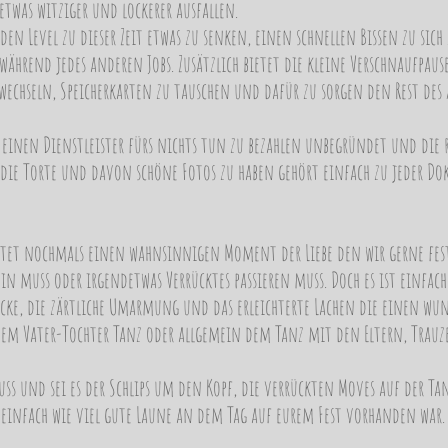
etwas witziger und lockerer ausfallen.
h den Level zu dieser Zeit etwas zu senken, einen schnellen Bissen zu si
ährend jedes anderen Jobs. Zusätzlich bietet die kleine Verschnaufpaus
wechseln, Speicherkarten zu tauschen und dafür zu sorgen den Rest des
t einen Dienstleister fürs nichts tun zu bezahlen unbegründet und die r
s die Torte und davon schöne Fotos zu haben gehört einfach zu jeder D
etet nochmals einen wahnsinnigen Moment der Liebe den wir gerne festha
ein muss oder irgendetwas Verrücktes passieren muss. Doch es ist einfac
Blicke, die zärtliche Umarmung und das erleichterte Lachen die einen wun
 dem Vater-Tochter Tanz oder allgemein dem Tanz mit den Eltern, Trau
s und sei es der Schlips um den Kopf, die verrückten Moves auf der Tanz
 einfach wie viel gute Laune an dem Tag auf eurem Fest vorhanden war.