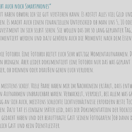
ibt auch noch Smartphones“
eut haben obwohl ich sie gut verstehen kann. Es kostet alles viel Geld 
en. Es macht auch einen finanziellen Unterschied ob man uns 5, 10 ode
Investment in sich selbst sehen. Sie wollen das ihr so lang geplanter Tag
kumentiert werden und dazu gehören auch die Momente nach dem Essen 
 die Fotobox. Eine Fotobox bietet euch Sehr witzige Momentaufnahmen.
n bringen. Aber leider dokumentiert eine Fotobox nur das was geplant v
er, ob drinnen oder draußen gehen euch verloren.
eistens schief. Viele Paare haben mir im Nachhinein erzählt, dass entwe
 Aufnahmen unbrauchbar waren. Verwackelt, verpixelt, bei allem was gr
uung an sich auch, meistens schlechte Lichtverhältnisse erfordern beste 
n. Dazu tat es einigen später leid, dass dir Dokumentation der Hochze
ich gedacht haben und der beauftragte Gast seinen Fotografen Job dann 
ßlich Gast und kein Dienstleister.