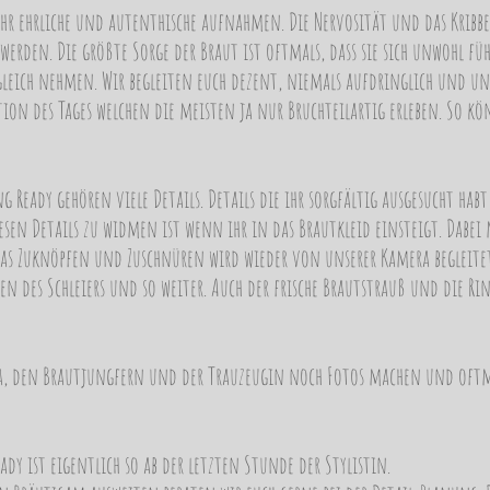
ehr ehrliche und autenthische aufnahmen.
Die Nervosität und das Kribb
erden. Die größte Sorge der Braut ist oftmals, dass sie sich unwohl fü
leich nehmen. Wir begleiten euch dezent, niemals aufdringlich und unau
on des Tages welchen die meisten ja nur Bruchteilartig erleben. So kö
g Ready gehören viele Details. Details die ihr sorgfältig ausgesucht h
iesen Details zu widmen ist wenn ihr in das Brautkleid einsteigt. Dabei
das Zuknöpfen und Zuschnüren wird wieder von unserer Kamera begleite
en des Schleiers und so weiter. Auch der frische Brautstrauß und die Rin
 den Brautjungfern und der Trauzeugin noch Fotos machen und oftmals
ady ist eigentlich so ab der letzten Stunde der Stylistin.