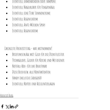
Eventuell Damenbinden oder Tampons
Eventuell Nagelkleber für Fingernägel
Eventuell eine Tube Sonnencreme
Eventuell Regenschirm
Eventuell Anti-Mücken-Spray
Eventuell Regenschirm
Checkliste Hochzeitstag – was mitnehmen?
Briefumschläge mit Geld für die Dienstleister
Trinkgelder, Gelder für Kirche und Messdiener
Notfall-Box- für das Brautpaar
Diese Buch bzw. alle Kontaktdaten
Handy inclusive Ladegerät
Eventuell Koffer und Reiseunterlagen
Hochzeit Blog