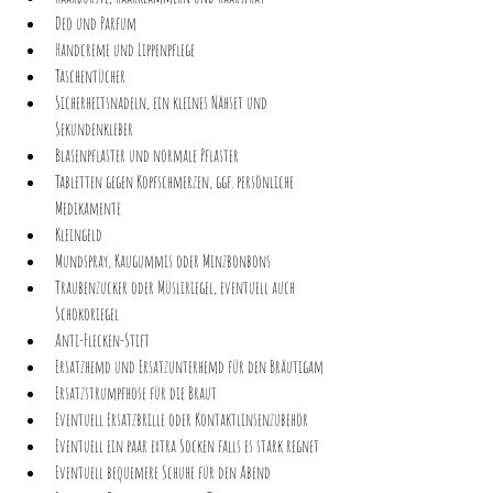
Deo und Parfum
Handcreme und Lippenpflege
Taschentücher
Sicherheitsnadeln, ein kleines Nähset und 
Sekundenkleber
Blasenpflaster und normale Pflaster
Tabletten gegen Kopfschmerzen, ggf. persönliche 
Medikamente
Kleingeld
Mundspray, Kaugummis oder Minzbonbons
Traubenzucker oder Müsliriegel, eventuell auch 
Schokoriegel
Anti-Flecken-Stift
Ersatzhemd und Ersatzunterhemd für den Bräutigam
Ersatzstrumpfhose für die Braut
Eventuell Ersatzbrille oder Kontaktlinsenzubehör
Eventuell ein paar extra Socken falls es stark regnet
Eventuell bequemere Schuhe für den Abend