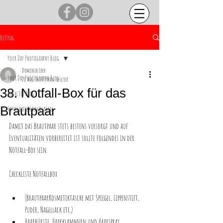
Beitrag
Your Day Photography Blog
Dominik Eder
Your Day Photography Blog
28. Aug. 2020
1 Min. Lesezeit
38. Notfall-Box für das
Hochzeit Blog
Brautpaar
Fotografie Grundlagen
Damit das Brautpaar stets bestens versorgt und auf 
Eventualitäten vorbereitet ist sollte folgendes in der 
Notfall-Box sein. 
Checkliste Notfallbox
(BrautpaarKosmetiktasche mit Spiegel, Lippenstift, 
Puder, Nagellack etc.)
Haarbürste, Haarklammern und Haarspray