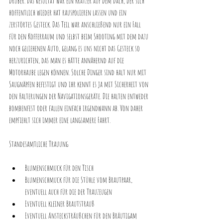
drüber. Das Resultat war ein Kratzer auf dem Dach, der sich 
hoffentlich wieder hat rauspolieren lassen und ein 
zerstörtes Gesteck. Das Teil war anschließend nur ein Fall 
für den Kofferraum und selbst beim Shooting mit dem dazu 
noch geliehenen Auto, gelang es uns nicht das Gesteck so 
herzurichten, das man es hätte annähernd auf die 
Motorhaube legen können. Solche Dinger sind halt nur mit 
Saugnäpfen befestigt und ihr kennt es ja mit Sicherheit von 
den Halterungen der Navigationsgeräte. Die halten entweder 
bombenfest oder fallen einfach irgendwann ab. Von daher 
empfiehlt sich immer eine langsamere Fahrt. 
Standesamtliche Trauung 
Blumenschmuck für den Tisch
Blumenschmuck für die Stühle vom Brautpaar, 
eventuell auch für die der Trauzeugen
Eventuell kleiner Brautstrauß
Eventuell Anstecksträußchen für den Bräutigam