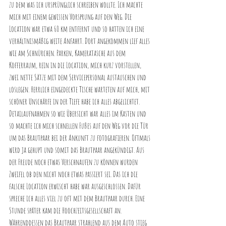
zu dem was ich ursprünglich schreiben wollte. Ich machte 
mich mit einem gewissen Vorsprung auf den Weg. Die 
Location war etwa 60 km entfernt und so hatten ich eine 
verhältnismäßig weite Anfahrt. Dort angekommen lief alles 
wie am Schnürchen. Parken, Kameratasche aus dem 
Kofferraum, rein in die Location, mich kurz vorstellen, 
zwei nette Sätze mit dem Servicepersonal austauschen und 
loslegen. Herrlich eingedeckte Tische warteten auf mich, mit 
schöner Unschärfe in der Tiefe habe ich alles abgelichtet. 
Detailaufnahmen so wie Übersicht war alles im Kasten und 
so machte ich mich schnellen Fußes auf den Weg vor die Tür 
um das Brautpaar bei der Ankunft zu fotografieren. Oftmals 
wird ja gehupt und somit das Brautpaar angekündigt. Aus 
der Freude noch etwas Verschnaufen zu können wurden 
Zweifel ob den nicht noch etwas passiert sei. Das ich die 
falsche Location erwischt habe war ausgeschlossen. Dafür 
spreche ich alles viel zu oft mit dem Brautpaar durch. Eine 
Stunde später kam die Hoochzeitsgesellschaft an. 
Währenddessen das Brautpaar strahlend aus dem Auto stieg 