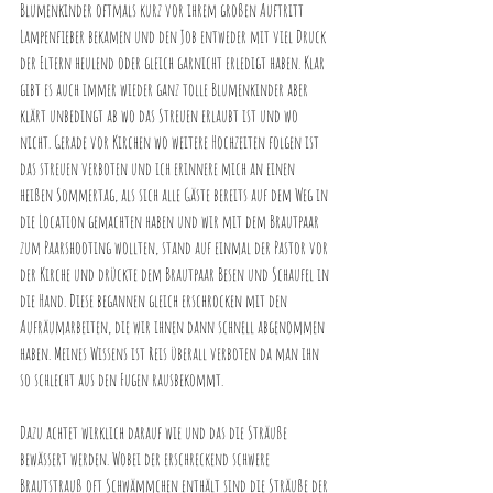
Blumenkinder oftmals kurz vor ihrem großen Auftritt 
Lampenfieber bekamen und den Job entweder mit viel Druck 
der Eltern heulend oder gleich garnicht erledigt haben. Klar 
gibt es auch immer wieder ganz tolle Blumenkinder aber 
klärt unbedingt ab wo das Streuen erlaubt ist und wo 
nicht. Gerade vor Kirchen wo weitere Hochzeiten folgen ist 
das streuen verboten und ich erinnere mich an einen 
heißen Sommertag, als sich alle Gäste bereits auf dem Weg in 
die Location gemachten haben und wir mit dem Brautpaar 
zum Paarshooting wollten, stand auf einmal der Pastor vor 
der Kirche und drückte dem Brautpaar Besen und Schaufel in 
die Hand. Diese begannen gleich erschrocken mit den 
Aufräumarbeiten, die wir ihnen dann schnell abgenommen 
haben. Meines Wissens ist Reis überall verboten da man ihn 
so schlecht aus den Fugen rausbekommt.
Dazu achtet wirklich darauf wie und das die Sträuße 
bewässert werden. Wobei der erschreckend schwere 
Brautstrauß oft Schwämmchen enthält sind die Sträuße der 