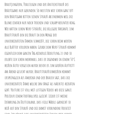
Brautjungfern, Trauzeugen und der Ansteckstrauß des 
Bräutigams nur gebunden. So mussten wir schon ganz oft 
den Bräutigam bitten seinen Strauß abzunehmen weil die 
Blume einfach nur noch trocken und schlapp herunter hing. 
Wir hatten schon Wurf-Sträuße, die billigere Variante zum 
Brautstrauß den die Braut in den Menge der 
unverheirateten Damen schmeißt, die schon beim werfen 
alle Blätter verloren haben. Gerade dem Wurf-Strauß kommt 
eigentlich dem ganzen Tag keinerlei Bedeutung zu und so 
erlebte ich schon mehrmals, dass er irgendwo in einem 50°C 
heißen Auto vergessen wurde bevor er zum großen Auftritt 
am Abend gesucht wurde. Brautstraußschmeißen kommt 
ursprünglich aus Amerika und der Brauch sagt, dass die 
unverheiratete Dame welche ihn fängt als nächstes heiraten 
geht. Youtube ist voll mit lustigen Videos wo diese ganze 
Prozedur einem Footballspiel gleicht. Leider ist meine 
Erfahrung in Deutschland, dass viele Mädels garnicht so 
heiß auf den Strauß und die damit verbundene Hochzeit 