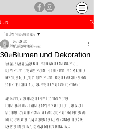
Beitrag
Your Day Photography Blog
Dominik Eder
Your Day Photography Blog
26. Aug. 2020
5 Min. Lesezeit
30. Blumen und Dekoration
Hochzeit Blog
Ich weiß gerade überhaupt nicht wo ich anfangen soll. 
Fotografie Grundlagen
Blumen sind eine Wissenschaft für sich und in dem Bereich, 
obwohl es doch „nur“ Blumen sind, habe ich wirklich schon 
so einiges erlebt. Also beginne ich mal ganz von vorne.
Als Mann, verschenke ich zum Leid von meiner 
Lebensgefährtin zu wenige davon, war ich echt überrascht 
wie teuer sowas sein kann. Ich war schon auf Hochzeiten wo 
die Rosenblätter zum streuen der Blumenkinder über 80€ 
gekostet haben. Dazu kommt die Erfahrung, dass 