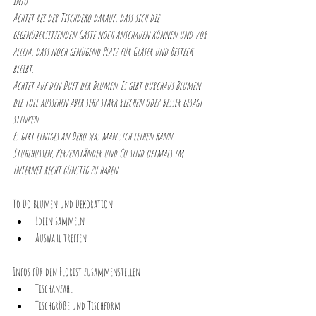
Info
Achtet bei der Tischdeko darauf, dass sich die 
gegenübersitzenden Gäste noch anschauen können und vor 
allem, dass noch genügend Platz für Gläser und Besteck 
bleibt. 
Achtet auf den Duft der Blumen. Es gibt durchaus Blumen 
die toll aussehen aber sehr stark riechen oder besser gesagt 
stinken.
Es gibt einiges an Deko was man sich leihen kann. 
Stuhlhussen, Kerzenständer und Co sind oftmals im 
Internet recht günstig zu haben
.
To Do Blumen und Dekoration
Ideen sammeln
Auswahl treffen
Infos für den Florist zusammenstellen
Tischanzahl
Tischgröße und Tischform