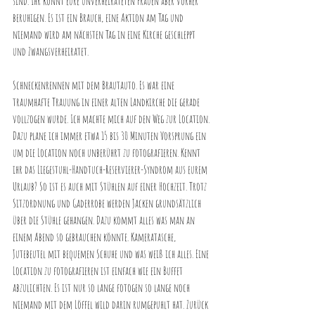
sind. Ihr könnt eure unverheirateten Frauen aber vorher 
beruhigen. Es ist ein Brauch, eine Aktion am Tag und 
niemand wird am nächsten Tag in eine Kirche geschleppt 
und Zwangsverheiratet. 
Schneckenrennen mit dem Brautauto. Es war eine 
traumhafte Trauung in einer alten Landkirche die gerade 
vollzogen wurde. Ich machte mich auf den Weg zur Location. 
Dazu plane ich immer etwa 15 bis 30 Minuten Vorsprung ein 
um die Location noch unberührt zu fotografieren. Kennt 
ihr das Liegestuhl-Handtuch-Reservierer-Syndrom aus eurem 
Urlaub? So ist es auch mit Stühlen auf einer Hochzeit. Trotz 
Sitzordnung und Gaderrobe werden Jacken grundsätzlich 
über die Stühle gehangen. Dazu kommt alles was man an 
einem Abend so gebrauchen könnte. Kameratasche, 
Jutebeutel mit bequemen Schuhe und was weiß ich alles. Eine 
Location zu fotografieren ist einfach wie ein Buffet 
abzulichten. Es ist nur so lange fotogen so lange noch 
niemand mit dem Löffel wild darin rumgepuhlt hat. Zurück 