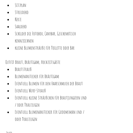
Sitzplan
Streudeko
Kerze
Saaldeko
Schilder die Fotobox, Canybar, Geschenktisch 
kennzeichnen 
kleine Blumensträuße für Toilette oder Bar
Outfit Braut, Bräutigam, Hochzeitsgäste
Brautstrauß
Blumenanstecker für Bräutigam
Eventuell Blumen für den Haarschmuck der Braut
Eventuell Wurf-Strauß
Eventuell kleine Sträußchen für Brautjungfern und 
/ oder Trauzeugin
Eventuell Blumenanstecker für Groomsman und / 
oder Trauzeugen