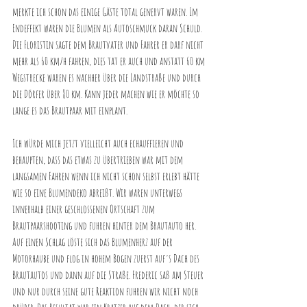
merkte ich schon das einige Gäste total genervt waren. Im 
Endeffekt waren die Blumen als Autoschmuck daran Schuld. 
Die Floristin sagte dem Brautvater und Fahrer er darf nicht 
mehr als 60 km/h fahren, dies tat er auch und anstatt 60 km 
Wegstrecke waren es nachher über die Landstraße und durch 
die Dörfer über 80 km. Kann jeder machen wie er möchte so 
lange es das Brautpaar mit einplant.
Ich würde mich jetzt vielleicht auch echauffieren und 
behaupten, dass das etwas zu übertrieben war mit dem 
langsamen Fahren wenn ich nicht schon selbst erlebt hätte 
wie so eine Blumendeko abreißt. Wir waren unterwegs 
innerhalb einer geschlossenen Ortschaft zum 
Brautpaarshooting und fuhren hinter dem Brautauto her. 
Auf einen Schlag löste sich das Blumenherz auf der 
Motorhaube und flog in hohem Bogen zuerst auf´s Dach des 
Brautautos und dann auf die Straße. Frederic saß am Steuer 
und nur durch seine gute Reaktion fuhren wir nicht noch 