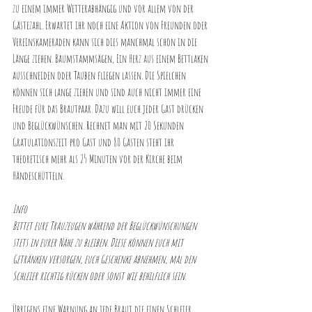
zu einem immer Wetterabhängig und vor allem von der 
Gästezahl. Erwartet ihr noch eine Aktion von Freunden oder 
Vereinskameraden kann sich dies manchmal schon in die 
Länge ziehen. Baumstammsägen, Ein Herz aus einem Bettlaken 
ausschneiden oder Tauben fliegen lassen. Die Spielchen 
können sich lange ziehen und sind auch nicht immer eine 
Freude für das Brautpaar. Dazu will euch jeder Gast drücken 
und Beglückwünschen. Rechnet man mit 20 Sekunden 
Gratulationszeit pro Gast und 80 Gästen steht ihr 
theoretisch mehr als 25 Minuten vor der Kirche beim 
Händeschütteln.
Info
Bittet eure Trauzeugen während der Beglückwünschungen 
stets in eurer Nähe zu bleiben. Diese können euch mit 
Getränken versorgen, euch Geschenke abnehmen, mal den 
Schleier richtig rücken oder sonst wie behilflich sein.
Übrigens eine Warnung an jede Braut die einen Schleier 