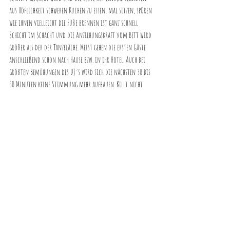
aus Höflichkeit schweren Kuchen zu essen, mal sitzen, spüren 
wie ihnen vielleicht die Füße brennen ist ganz schnell 
Schicht im Schacht und die Anziehungskraft vom Bett wird 
größer als der der Tanzfläche. Meist gehen die ersten Gäste 
anschließend schon nach Hause bzw. in ihr Hotel. Auch bei 
größten Bemühungen des DJ´s wird sich die nächsten 30 bis 
60 Minuten keine Stimmung mehr aufbauen. Killt nicht 
eure Feier mit Unterbrechungen wie Torte, Spiel oder 
sonstigen Dingen. Wenn der DJ nach dem Essen und nach 
eurem Hochzeitstanz aufdreht sollte dies euer letzter 
Programmpunkt sein.
Auch der Mitternachtssnack würde ich an eurer Stelle 
einfach kommentarlos servieren lassen. Eure Gäste werden 
ihn schon entdecken und sobald einer ißt verbreitet sich 
das schnell aber dann können die Gäste selbst entscheiden 
ob sie weiter tanzen oder schon wieder was essen wollen.
Hochzeit Blog