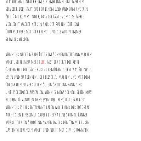
stattdessen einfach beim Sektempfang kleine Häppchen 
serviert. Dies spart euch zu einem Geld und zum anderen 
Zeit. Dazu kommt noch, dass die Gäste von dem Kaffee 
vielleicht wacher werden aber der Kuchen echt eine 
Couchschwere mit sich bringt und die Augen immer 
schwerer werden.
Wenn ihr nicht gerade Fotos im Sonnenuntergang machen 
wollt, siehe dazu mehr 
hier
, habt ihr jetzt die beste 
Gelegenheit die Gäste kurz zu begrüßen, selbst was Kleines zu 
Essen und zu trinken, sich frisch zu machen und mit dem 
Fotografen zu verduften. So ein Shooting kann sehr 
unterschiedlich ausfallen. Wenn es mega schnell gehen muss 
reichen 30 Minuten ohne eventuell benötigte Fahrtzeit. 
Wenn ihr es eher entspannt haben wollt und der Fotograf 
auch Ideen einbringt dauert es etwa eine Stunde. Länger 
würde ich kein Shooting planen da ihr den Tag mit euren 
Gästen verbringen wollt und nicht mit dem Fotografen.