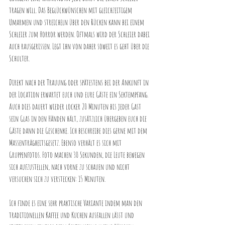
tragen will. Das Beglückwünschen mit gleichzeitigem 
Umarmen und streicheln über den Rücken kann bei einem 
Schleier zum Horror werden. Oftmals wird der Schleier dabei 
auch rausgerissen. Legt ihn von daher soweit es geht über die 
Schulter.
Direkt nach der Trauung oder spätestens bei der Ankunft in 
der Location erwartet euch und eure Gäste ein Sektempfang. 
Auch dies dauert wieder locker 20 Minuten bis jeder Gast 
sein Glas in den Händen hält, zusätzlich übergeben euch die 
Gäste dann die Geschenke. Ich beschreibe dies gerne mit dem 
Massenträgheitsgesetz. Ebenso verhält es sich mit 
Gruppenfotos. Foto machen 30 Sekunden, die Leute bewegen 
sich aufzustellen, nach vorne zu schauen und nicht 
versuchen sich zu verstecken: 15 Minuten.
Ich finde es eine sehr praktische Variante indem man den 
traditionellen Kaffee und Kuchen ausfallen lässt und 