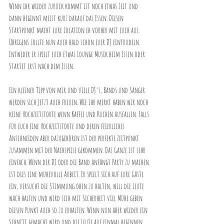
Wenn ihr wieder zurück kommt ist noch etwas Zeit und 
dann beginnt meist kurz darauf das Essen. Diesen 
Startpunkt macht eure Location eh vorher mit euch aus. 
Übrigens sollte nun auch bald schon euer DJ eintrudeln. 
Entweder er spielt euch etwas Lounge Musik beim Essen oder 
Startet erst nach dem Essen.
Ein kleiner Tipp von mir und viele DJ´s, Bands und Sänger 
werden sich jetzt auch freuen. Wie ihr merkt haben wir noch 
keine Hochzeitstorte wenn Kaffee und Kuchen ausfallen. Falls 
für euch eine Hochzeitstorte und deren feierliches 
Anschneiden aber dazugehören ist der perfekte Zeitpunkt 
zusammen mit der Nachspeise gekommen. Das Ganze ist sehr 
einfach. Wenn der DJ oder die Band anfängt Party zu machen 
ist dies eine mühevolle Arbeit. Er spielt sich auf eure Gäste 
ein, versucht die Stimmung oben zu halten, will die Leute 
wach halten und wird sich mit Sicherheit viel Mühe geben 
diesen Punkt auch so zu erhalten. Wenn nun aber wieder ein 
Schnitt gemacht wird und die Leute auf einmal beginnen 