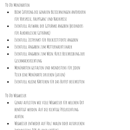
To Do Menükarten
Beim Catering die genauen Bezeichnungen anfordern 
für Vorspeise, Hauptganz und Nachspeise
Eventuell Auswahl der Getränke angeben (besonders 
für Alkoholische Getränke)
Eventuell Zeitpunkt für Hochzeitstorte angeben
Eventuell Angaben zum Mitternachtssnack
Eventuell Angaben zum Wein. Kurze Beschreibung der 
Geschmacksrichtung
Menükarten gestalten und mindestens für jeden 
Tisch eine Menükarte drucken (lassen)
Eventuell kleine Kärtchen für das Buffet beschriften
To Do Wegweiser
Genau auflisten wie viele Wegweiser für welchen Ort 
benötigt werden. Auf die richtige Pfeilrichtung 
achten.
Wegweiser entweder auf Holz malen oder ausdrucken 