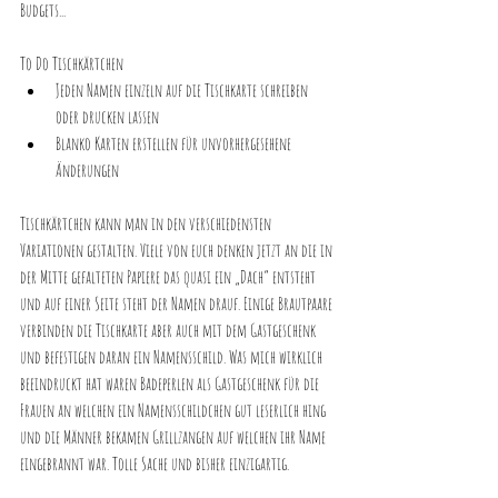
Budgets...
To Do Tischkärtchen
Jeden Namen einzeln auf die Tischkarte schreiben 
oder drucken lassen
Blanko Karten erstellen für unvorhergesehene 
Änderungen
Tischkärtchen kann man in den verschiedensten 
Variationen gestalten. Viele von euch denken jetzt an die in 
der Mitte gefalteten Papiere das quasi ein „Dach“ entsteht 
und auf einer Seite steht der Namen drauf. Einige Brautpaare 
verbinden die Tischkarte aber auch mit dem Gastgeschenk 
und befestigen daran ein Namensschild. Was mich wirklich 
beeindruckt hat waren Badeperlen als Gastgeschenk für die 
Frauen an welchen ein Namensschildchen gut leserlich hing 
und die Männer bekamen Grillzangen auf welchen ihr Name 
eingebrannt war. Tolle Sache und bisher einzigartig.