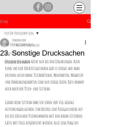
Beitrag
Your Day Photography Blog
Dominik Eder
Your Day Photography Blog
24. Aug. 2020
2 Min. Lesezeit
23. Sonstige Drucksachen
Hochzeit Blog
Drucksachen enden nicht nur bei den Einladungen. Auch 
Fotografie Grundlagen
rund um euer Hochzeitsgeschehen gibt es einiges was man 
drucken lassen kann. Tischkärtchen, Menükarten, Wegweiser 
und Danksagungskarten sind nur einige Ideen. Dazu kommt 
auch noch der Tisch- und Sitzplan.
Gerade beim Sitzplan habe ich schon sehr viel geniale 
Ausführungen gesehen. Zum Beispiel eine Plexiglasscheibe auf 
die die einzelnen Tischnummern mit den daran sitzenden 
Gäste mit Folie aufgedruckt wurden. Alles eine frage des 