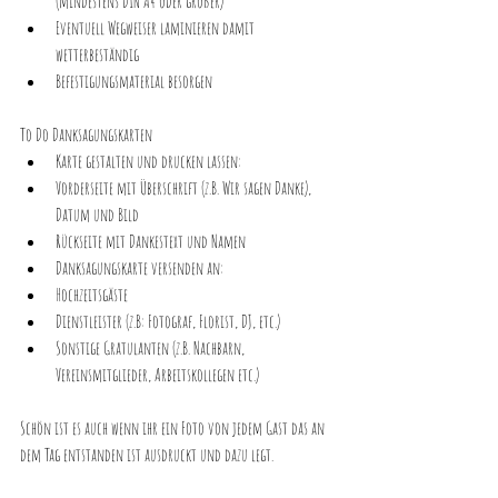
(mindestens DIN A4 oder größer)
Eventuell Wegweiser laminieren damit 
wetterbeständig
Befestigungsmaterial besorgen
To Do Danksagungskarten
Karte gestalten und drucken lassen:
Vorderseite mit Überschrift (z.B. Wir sagen Danke), 
Datum und Bild
Rückseite mit Dankestext und Namen 
Danksagungskarte versenden an:
Hochzeitsgäste
Dienstleister (z.B: Fotograf, Florist, DJ, etc.)
Sonstige Gratulanten (z.B. Nachbarn, 
Vereinsmitglieder, Arbeitskollegen etc.)
Schön ist es auch wenn ihr ein Foto von jedem Gast das an 
dem Tag entstanden ist ausdruckt und dazu legt.