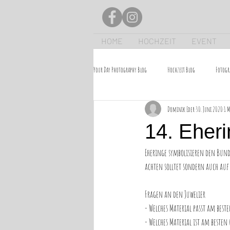
HOME
HOCHZEIT
EVENT
Your Day Photography Blog
Hochzeit Blog
Fotogr
Dominik Eder
30. Juni 2020
1 M
14. Eher
Eheringe symbolisieren den Bund 
achten solltet sondern auch auf
Fragen an den Juwelier
- Welches Material passt am bes
- Welches Material ist am beste