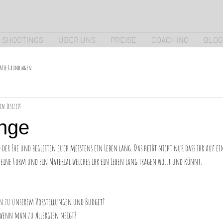
SHOOTINGS
ÜBER UNS
PREISE
COACHING
BLOG
afie Grundlagen
in. Lesezeit
inge
der Ehe und begleiten euch meistens ein Leben lang. Das heißt nicht nur dass ihr auf ein
 eine Form und ein Material welches ihr ein Leben lang tragen wollt und könnt.
ten zu unserem Vorstellungen und Budget?
n wenn man zu Allergien neigt?