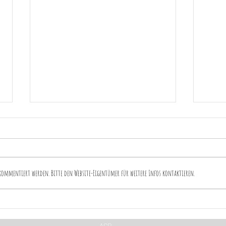
kommentiert werden. Bitte den Website-Eigentümer für weitere Infos kontaktieren.
42. 
43. Nach der Hochzeit
erledigen
AGB