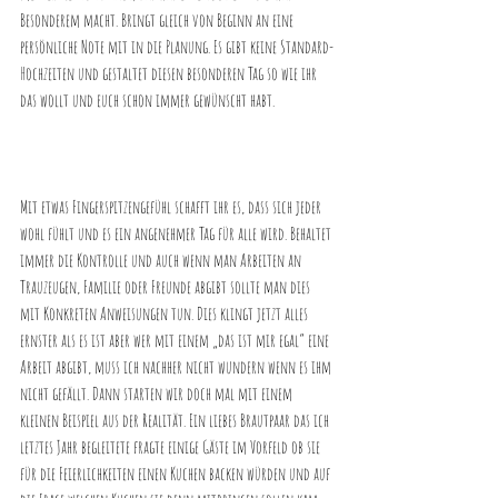
Besonderem macht. Bringt gleich von Beginn an eine 
persönliche Note mit in die Planung. Es gibt keine Standard-
Hochzeiten und gestaltet diesen besonderen Tag so wie ihr 
das wollt und euch schon immer gewünscht habt.
Mit etwas Fingerspitzengefühl schafft ihr es, dass sich jeder 
wohl fühlt und es ein angenehmer Tag für alle wird. Behaltet 
immer die Kontrolle und auch wenn man Arbeiten an 
Trauzeugen, Familie oder Freunde abgibt sollte man dies 
mit Konkreten Anweisungen tun. Dies klingt jetzt alles 
ernster als es ist aber wer mit einem „das ist mir egal“ eine 
Arbeit abgibt, muss ich nachher nicht wundern wenn es ihm 
nicht gefällt. Dann starten wir doch mal mit einem 
kleinen Beispiel aus der Realität. Ein liebes Brautpaar das ich 
letztes Jahr begleitete fragte einige Gäste im Vorfeld ob sie 
für die Feierlichkeiten einen Kuchen backen würden und auf 