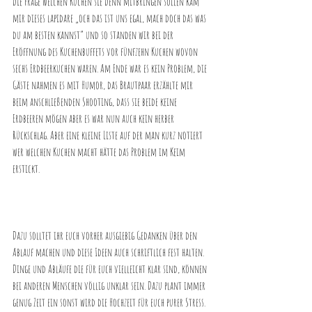
die Frage welchen Kuchen sie denn mitbringen sollen kam 
mir dieses lapidare „och das ist uns egal, mach doch das was 
du am besten kannst“ und so standen wir bei der 
Eröffnung des Kuchenbuffets vor fünfzehn Kuchen wovon 
sechs Erdbeerkuchen waren. Am Ende war es kein Problem, die 
Gäste nahmen es mit Humor, das Brautpaar erzählte mir 
beim anschließenden Shooting, dass sie beide keine 
Erdbeeren mögen aber es war nun auch kein herber 
Rückschlag. Aber eine kleine Liste auf der man kurz notiert 
wer welchen Kuchen macht hätte das Problem im Keim 
erstickt.
Dazu solltet ihr euch vorher ausgiebig Gedanken über den 
Ablauf machen und diese Ideen auch schriftlich fest halten. 
Dinge und Abläufe die für euch vielleicht klar sind, können 
bei anderen Menschen völlig unklar sein. Dazu plant immer 
genug Zeit ein sonst wird die Hochzeit für euch purer Stress. 