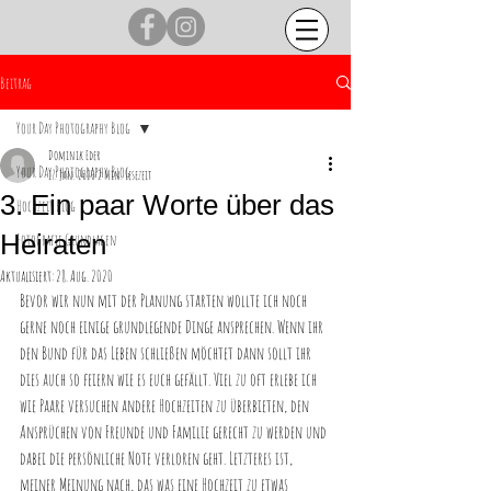
Beitrag
Your Day Photography Blog
Dominik Eder
Your Day Photography Blog
17. Jan. 2020
2 Min. Lesezeit
3. Ein paar Worte über das
Hochzeit Blog
Heiraten
Fotografie Grundlagen
Aktualisiert:
28. Aug. 2020
Bevor wir nun mit der Planung starten wollte ich noch 
gerne noch einige grundlegende Dinge ansprechen. Wenn ihr 
den Bund für das Leben schließen möchtet dann sollt ihr 
dies auch so feiern wie es euch gefällt. Viel zu oft erlebe ich 
wie Paare versuchen andere Hochzeiten zu überbieten, den 
Ansprüchen von Freunde und Familie gerecht zu werden und 
dabei die persönliche Note verloren geht. Letzteres ist, 
meiner Meinung nach, das was eine Hochzeit zu etwas 