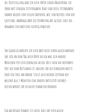
Als Hilfestellung gebe ich euch später einen Ablaufplan zur 
Hand mit einigen Zeitvorgaben. Klar sind diese Zeitabgaben 
immer wieder von vielen Faktoren, wie zum Beispiel von der 
Gästezahl, abhängig aber die Erfahrung hat gezeigt, dass die 
Angaben sich meistens richtig erweisen. 
Im Gegenzug möchte ich euch aber auch schon gleich warnen. 
Ihr seid an dem Tag auch Opfer dessen was sich andere 
Menschen für euch einfallen lassen. Ob es nun das berühmte 
Herz auf dem Bettlaken ist, welches ihr ausschneiden müsst 
oder ein Spiel am Abend. Stellt also keinen Zeitplan auf 
welcher alle 5 Minuten eine andere Aktivität enthält – 
diesen werdet ihr eh nicht einhalten können. 
Ein wichtiger Hinweis ist auch, dass ihr euch gleich 