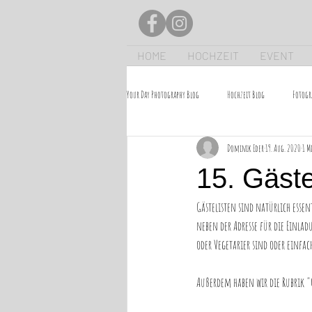
HOME
HOCHZEIT
EVENT
Your Day Photography Blog
Hochzeit Blog
Fotogr
Dominik Eder
19. Aug. 2020
1 M
15. Gäste
Gästelisten sind natürlich esse
neben der Adresse für die Einlad
oder Vegetarier sind oder einfa
Außerdem haben wir die Rubrik "