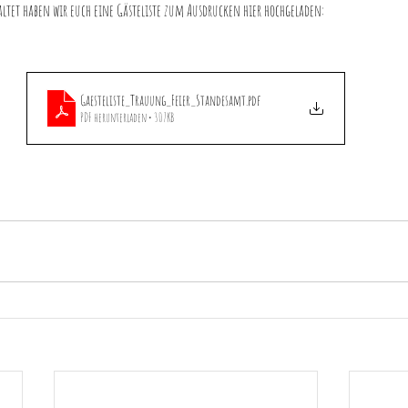
altet haben wir euch eine Gästeliste zum Ausdrucken hier hochgeladen:
Gaesteliste_Trauung_Feier_Standesamt
.pdf
PDF herunterladen • 307KB