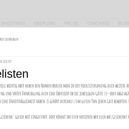
SHOOTINGS
ÜBER UNS
PREISE
COACHING
BLOG
afie Grundlagen
in. Lesezeit
listen
ntiell wichtig aber neben den Namen brauch man in der Hochzeitsplanung auch weitere A
ung und später Danksagung auch eine Übersicht ob die jeweiligen Gäste zu- oder abgesagt 
ch eine Unverträglichkeit haben. Es gehört durchaus zum guten Ton jeden Gast bewirten 
Geschenk" gleich mit eingeführt. dort könnt ihr euch notieren wer euch was Geschenkt 